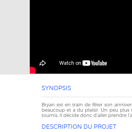
SYNOPSIS
Bryan est en train de fêter son annivers
beaucoup et a du plaisir. Un peu plus t
tournis. Il décide donc d’aller prendre l’ai
DESCRIPTION DU PROJET