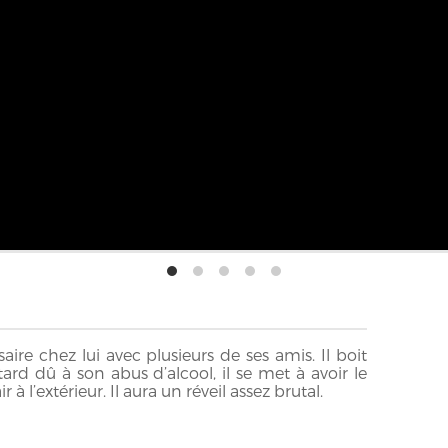
aire chez lui avec plusieurs de ses amis. Il boit
ard dû à son abus d’alcool, il se met à avoir le
r à l’extérieur. Il aura un réveil assez brutal.