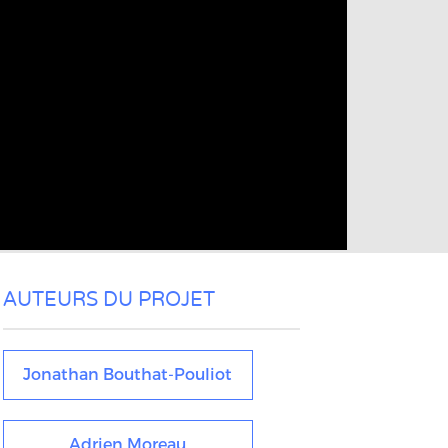
AUTEURS DU PROJET
Jonathan Bouthat-Pouliot
Adrien Moreau